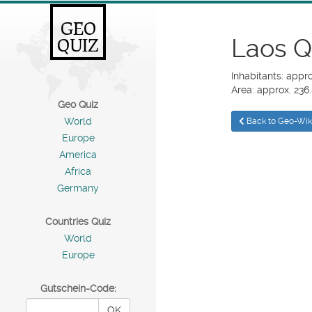
GEO
Laos Q
QUIZ
Inhabitants: appr
Area: approx. 236
Geo Quiz
World
Back to Geo-Wik
Europe
America
Africa
Germany
Countries Quiz
World
Europe
Gutschein-Code:
OK