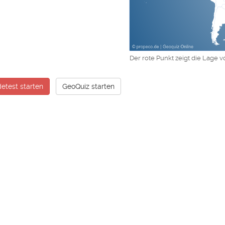
Der rote Punkt zeigt die Lage v
etest starten
GeoQuiz starten