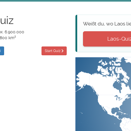
uiz
Weißt du, wo Laos li
ox. 6.900.000
.800 km²
Laos-Quiz 
i
Start Quiz