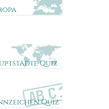
ropa
 Quiz umfasst 20 Fragen nach
ischen Ländern - von Albanien bis
. Städte, Seen und andere Dinge
 nicht abgefragt.
uptstädte Quiz
 du die Hauptstadt von Bolivien? Oder
pua-Neuguinea? Mit unserem
tadtquiz kannst du dein Wissen über
uptstädte der Welt unter Beweis
.
nnzeichen Quiz