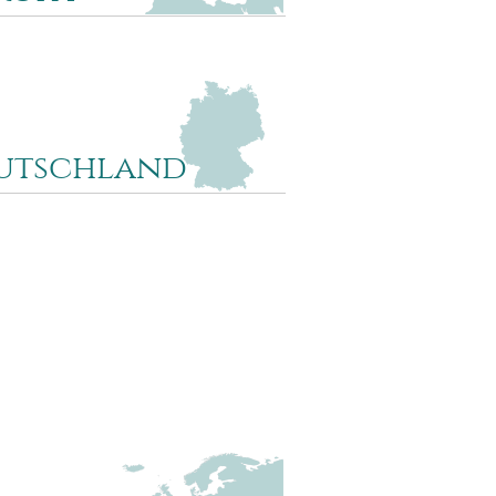
ropaquiz umfasst 20 Fragen nach
ischen Ländern, Städten und
n. Beispielfragen: Wo ist die
ne? Wo liegt Danzig? Wo liegt
land?
utschland
 Quiz enthält 20 Fragen nach
hen Städten, Regionen und bekannten
 Beispielfragen: Wo liegt Borkum? Wo
Dresden? Wo ist die Zugspitze?