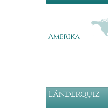
Amerika
Dieses Quiz umfasst 20 Fragen nach
Ländern, Städten und Regionen in No
Mittelamerika. Beispielfragen: Wo lieg
Vancouver? Wo ist der Eriesee? Wo li
Acapulco?
Länderquiz