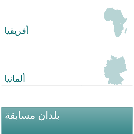
إيري؟ أين أكابولكو؟
أفريقيا
يشمل مسابقة أفريقيا 20 أسئلة حول الدول الأفريقية والمدن والمناطق.
أمثلة على الأسئلة: أين تقع كيب تاون؟ اين السنغال؟ أين صحراء ناميب؟
ألمانيا
يحتوي هذا الاختبار 20 أسئلة حول المدن الألمانية والمناطق والأماكن
المعروفة. أمثلة على الأسئلة: أين بوركوم؟ أين دريسدن؟ أين هو
زوجسبيتزي؟
بلدان مسابقة