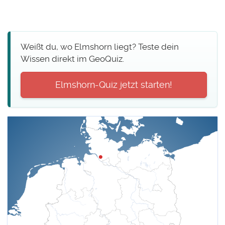
Weißt du, wo Elmshorn liegt? Teste dein
Wissen direkt im GeoQuiz.
Elmshorn-Quiz jetzt starten!