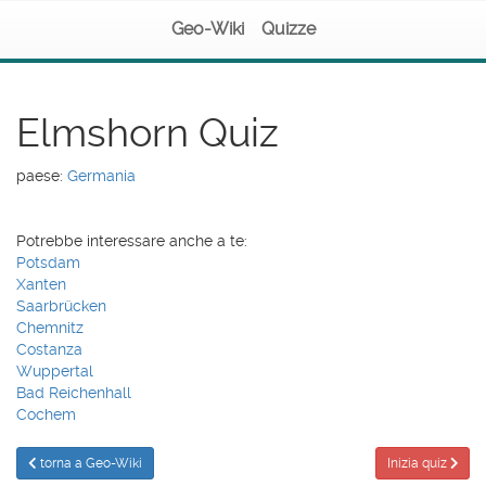
Geo-Wiki
Quizze
Elmshorn Quiz
paese:
Germania
Potrebbe interessare anche a te:
Potsdam
Xanten
Saarbrücken
Chemnitz
Costanza
Wuppertal
Bad Reichenhall
Cochem
torna a Geo-Wiki
Inizia quiz