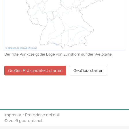
Der rote Punkt zeigt die Lage von Elmshorn auf der Weltkarte.
Großen Erdkundetest starten
GeoQuiz starten
Impronta
•
Protezione dei dati
© 2026 geo-quiz.net