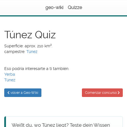
geo-wiki
Quizze
Túnez Quiz
Superficie: aprox. 210 km².
campestre:
Túnez
Eso podría interesarte a ti también:
Yerba
Túnez
volver a Geo-Wiki
Comenzar concurso
Weißt du, wo Túnez liegt? Teste dein Wissen