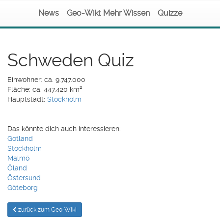
News
Geo-Wiki: Mehr Wissen
Quizze
Schweden Quiz
Einwohner: ca. 9.747.000
Fläche: ca. 447.420 km²
Hauptstadt:
Stockholm
Das könnte dich auch interessieren:
Gotland
Stockholm
Malmö
Öland
Östersund
Göteborg
zurück zum Geo-Wiki