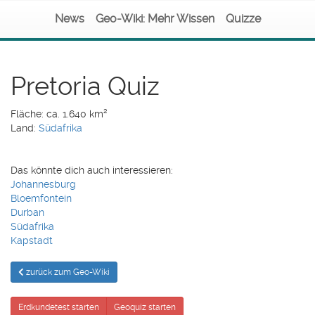
News
Geo-Wiki: Mehr Wissen
Quizze
Pretoria Quiz
Fläche: ca. 1.640 km²
Land:
Südafrika
Das könnte dich auch interessieren:
Johannesburg
Bloemfontein
Durban
Südafrika
Kapstadt
zurück zum Geo-Wiki
Erdkundetest starten
Geoquiz starten