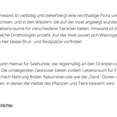
meland ist vielfältig und beherbergt eine reichhaltige Flora 
sen, und in den Wäldern, die auf der Insel angelegt wurden
Lebensräume für verschiedene Tierarten bieten. Ameland ist be
reiche Ornithologen anzieht. Auf der Insel lassen sich Watvöge
 hier ideale Brut- und Rastplätze vorfinden.
and Heimat für Seehunde, die regelmäßig an den Stränden 
 Die umliegenden Gewässer bieten zudem Lebensraum für Fis
chlich Nahrung finden. Naturreservate wie die „Oerd“-Dünen
n, in denen die Vielfalt der Pflanzen und Tiere bewahrt wird.
chichte