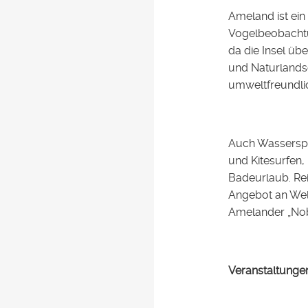
Ameland ist ein
Vogelbeobachtun
da die Insel üb
und Naturlandsc
umweltfreundli
Auch Wasserspo
und Kitesurfen,
Badeurlaub. Rei
Angebot an Well
Amelander „Nobe
Veranstaltungen