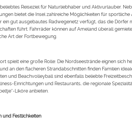
 beliebtes Reiseziel für Naturliebhaber und Aktivurlauber.
gen bietet die Insel zahlreiche Möglichkeiten für sportliche A
er ein gut ausgebautes Radwegenetz verfügt, das die Dörfer 
haften führt. Fahrräder können auf Ameland überall gemiete
che Art der Fortbewegung.
rt spielt eine große Rolle: Die Nordseestrände eignen sic
 und an den flacheren Strandabschnitten finden Familien ide
ten und Beachvolleyball sind ebenfalls beliebte Freizeitbesc
ness-Einrichtungen und Restaurants, die regionale Spezialit
ltje“-Liköre anbieten.
 und Festlichkeiten