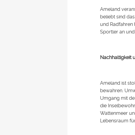
Ameland veranst
beliebt sind da
und Radfahren h
Sportler an und
Nachhaltigkeit
Ameland ist sto
bewahren. Umwel
Umgang mit der
die Inselbewoh
Wattenmeer und
Lebensraum für 