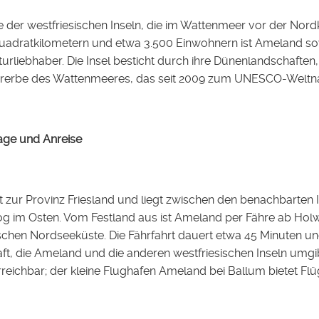
e der westfriesischen Inseln, die im Wattenmeer vor der Nordk
adratkilometern und etwa 3.500 Einwohnern ist Ameland sowoh
turliebhaber. Die Insel besticht durch ihre Dünenlandschafte
urerbe des Wattenmeeres, das seit 2009 zum UNESCO-Weltna
age und Anreise
zur Provinz Friesland und liegt zwischen den benachbarten 
 im Osten. Vom Festland aus ist Ameland per Fähre ab Holwe
schen Nordseeküste. Die Fährfahrt dauert etwa 45 Minuten und
t, die Ameland und die anderen westfriesischen Inseln umgibt
reichbar; der kleine Flughafen Ameland bei Ballum bietet Flüg