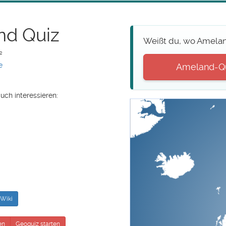
nd Quiz
Weißt du, wo Ameland
²
e
Ameland-Qui
uch interessieren:
Wiki
en
Geoquiz starten