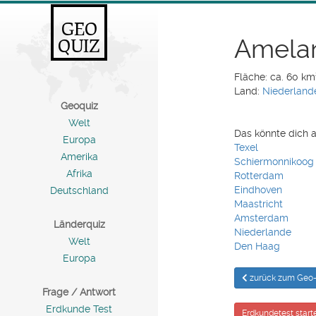
GEO
Amela
QUIZ
Fläche: ca. 60 km
Land:
Niederland
Geoquiz
Welt
Das könnte dich a
Europa
Texel
Amerika
Schiermonnikoog
Afrika
Rotterdam
Eindhoven
Deutschland
Maastricht
Amsterdam
Länderquiz
Niederlande
Welt
Den Haag
Europa
zurück zum Geo-
Frage / Antwort
Erdkunde Test
Erdkundetest start