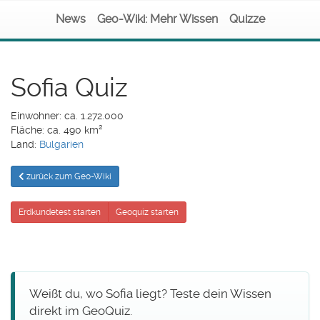
News
Geo-Wiki: Mehr Wissen
Quizze
Sofia Quiz
Einwohner: ca. 1.272.000
Fläche: ca. 490 km²
Land:
Bulgarien
zurück zum Geo-Wiki
Erdkundetest starten
Geoquiz starten
Weißt du, wo Sofia liegt? Teste dein Wissen
direkt im GeoQuiz.