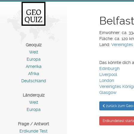
GEO
Belfas
QUIZ
Einwohner: ca. 3
Fläche: ca. 120 k
Land:
Vereinigtes
Geoquiz
Welt
Europa
Das könnte dich a
Amerika
Edinburgh
Afrika
Liverpool
London
Deutschland
Vereinigtes König
Glasgow
Länderquiz
Welt
zurück zum Geo-
Europa
Erdkundetest start
Frage / Antwort
Erdkunde Test