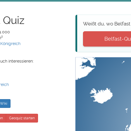
t Quiz
Weißt du, wo Belfast
34.000
m²
Belfast-Qui
 Königreich
uch interessieren:
reich
Wiki
en
Geoquiz starten