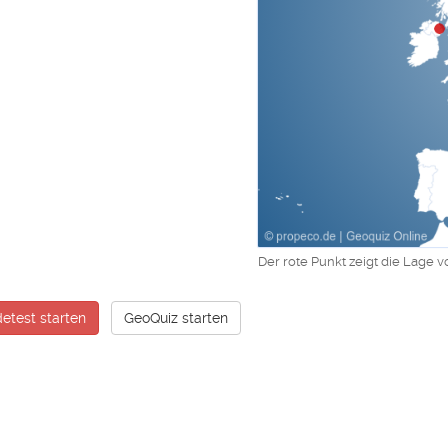
Der rote Punkt zeigt die Lage v
etest starten
GeoQuiz starten