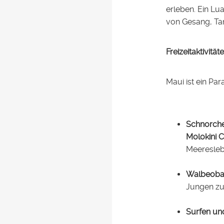
erleben. Ein Lua
von Gesang, Ta
Freizeitaktivit
Maui ist ein Pa
Schnorche
Molokini C
Meeresleb
Walbeoba
Jungen zu
Surfen un