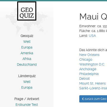
GEO
Maui Q
QUIZ
Einwohner: ca. 1
Fläche: ca. 1.880
Land:
USA
Geoquiz
Welt
Europa
Das könnte dich a
Amerika
New Orleans
Afrika
Chicago
Washington D.C.
Deutschland
Anchorage
Philadelphia
Länderquiz
Detroit
Welt
Mount St. Helens
Europa
Sankt-Lorenz-Ins
Frage / Antwort
zurück zum Geo-
Erdkunde Test