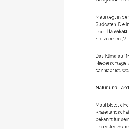
Maui liegt in d
Südosten. Die I
dem
Haleakalā
Spitznamen „Vall
Das Klima auf M
Niederschläge v
sonniger ist, w
Natur und Land
Maui bietet ein
Kraterlandschaf
bekannt für se
die ersten Sonn