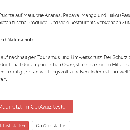
Früchte auf Maui, wie Ananas, Papaya, Mango und Lilikoi (Pass
eten frische Produkte, und viele Restaurants verwenden Zut
 und Naturschutz
k auf nachhaltigen Tourismus und Umweltschutz. Der Schutz d
d der Erhalt der empfindlichen Ökosysteme stehen im Mittel
n ermutigt, verantwortungsvoll zu reisen, indem sie umwelt
ren.
aui jetzt im GeoQuiz testen
etest starten
GeoQuiz starten