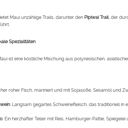
etet Maui unzählige Trails, darunter den
Pipiwai Trail
, der du
ührt.
kale Spezialitäten
aui ist eine köstliche Mischung aus polynesischen, asiatische
scher roher Fisch, mariniert und mit Sojasoße, Sesamöl und Zw
hwein
: Langsam gegartes Schweinefleisch, das traditionell in 
o
: Ein herzhafter Teller mit Reis, Hamburger-Pattie, Spiegele