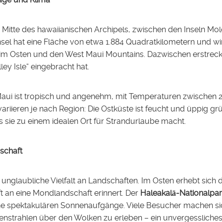
er Mitte des hawaiianischen Archipels, zwischen den Inseln Mol
nsel hat eine Fläche von etwa 1.884 Quadratkilometern und w
im Osten und den West Maui Mountains. Dazwischen erstreckt 
ey Isle“ eingebracht hat.
aui ist tropisch und angenehm, mit Temperaturen zwischen 2
ariieren je nach Region: Die Ostküste ist feucht und üppig g
as sie zu einem idealen Ort für Strandurlaube macht.
schaft
e unglaubliche Vielfalt an Landschaften. Im Osten erhebt sich 
t an eine Mondlandschaft erinnert. Der
Haleakalā-Nationalpa
ine spektakulären Sonnenaufgänge. Viele Besucher machen 
enstrahlen über den Wolken zu erleben – ein unvergessliches