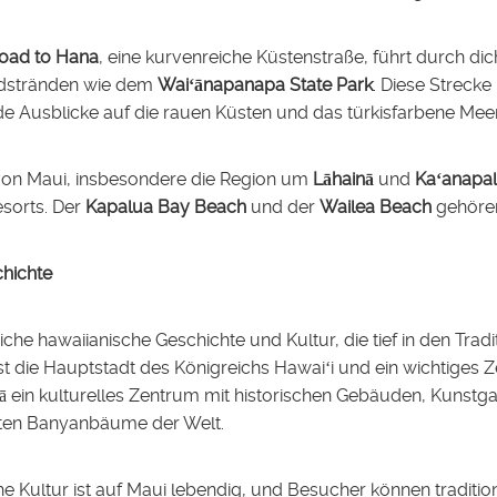
oad to Hana
, eine kurvenreiche Küstenstraße, führt durch d
dstränden wie dem
Waiʻānapanapa State Park
. Diese Strecke
 Ausblicke auf die rauen Küsten und das türkisfarbene Meer
von Maui, insbesondere die Region um
Lāhainā
und
Kaʻanapal
esorts. Der
Kapalua Bay Beach
und der
Wailea Beach
gehören
chichte
iche hawaiianische Geschichte und Kultur, die tief in den Tradi
t die Hauptstadt des Königreichs Hawaiʻi und ein wichtiges 
nā ein kulturelles Zentrum mit historischen Gebäuden, Kuns
ten Banyanbäume der Welt.
he Kultur ist auf Maui lebendig, und Besucher können traditio