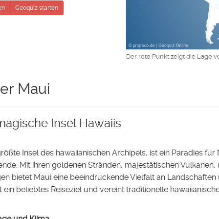
en
Geoquiz starten
Der rote Punkt zeigt die Lage v
er Maui
magische Insel Hawaiis
größte Insel des hawaiianischen Archipels, ist ein Paradies fü
nde. Mit ihren goldenen Stränden, majestätischen Vulkanen
 bietet Maui eine beeindruckende Vielfalt an Landschaften und
t ein beliebtes Reiseziel und vereint traditionelle hawaiianis
age und Klima