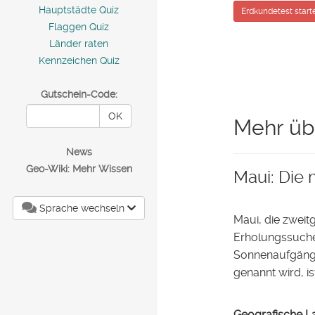
Hauptstädte Quiz
Erdkundetest start
Flaggen Quiz
Länder raten
Kennzeichen Quiz
Gutschein-Code:
OK
Mehr üb
News
Geo-Wiki: Mehr Wissen
Maui: Die 
Sprache wechseln
Maui, die zweit
Erholungssuche
Sonnenaufgängen
genannt wird, is
Geografische L