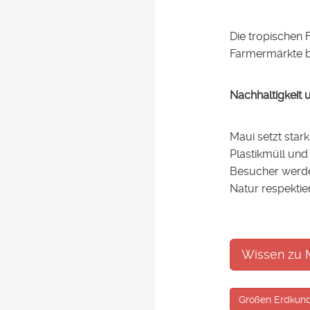
Die tropischen 
Farmermärkte bi
Nachhaltigkeit
Maui setzt star
Plastikmüll un
Besucher werde
Natur respektie
Wissen zu M
Großen Erdkund