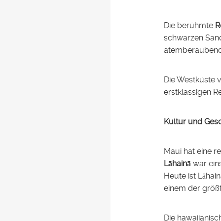
Die berühmte
R
schwarzen San
atemberaubende
Die Westküste 
erstklassigen R
Kultur und Ges
Maui hat eine re
Lāhainā
war eins
Heute ist Lāhai
einem der größ
Die hawaiianisc