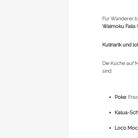
Für Wanderer bi
Waimoku Falls
f
Kulinarik und lo
Die Küche auf M
sind:
Poke
: Fri
Kalua-Sc
Loco Moc