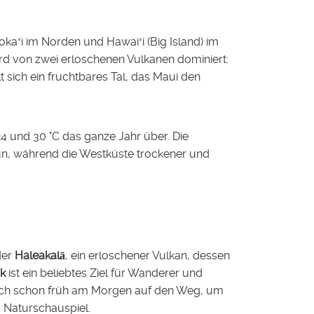
okaʻi im Norden und Hawaiʻi (Big Island) im
ird von zwei erloschenen Vulkanen dominiert:
sich ein fruchtbares Tal, das Maui den
4 und 30 °C das ganze Jahr über. Die
rün, während die Westküste trockener und
der
Haleakalā
, ein erloschener Vulkan, dessen
rk
ist ein beliebtes Ziel für Wanderer und
sich schon früh am Morgen auf den Weg, um
 Naturschauspiel.