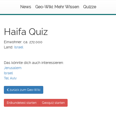
News
Geo-Wiki: Mehr Wissen
Quizze
Haifa Quiz
Einwohner: ca. 272.000
Land:
Israel
Das könnte dich auch interessieren:
Jerusalem
Israel
Tel Aviv
zurück zum Geo-Wiki
Erdkundetest starten
Geoquiz starten